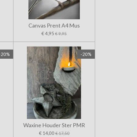
Canvas Prent A4 Mus
€ 4,95
€ 9,95
-20%
-20%
Waxine Houder Ster PMR
€ 14,00
€ 17,50