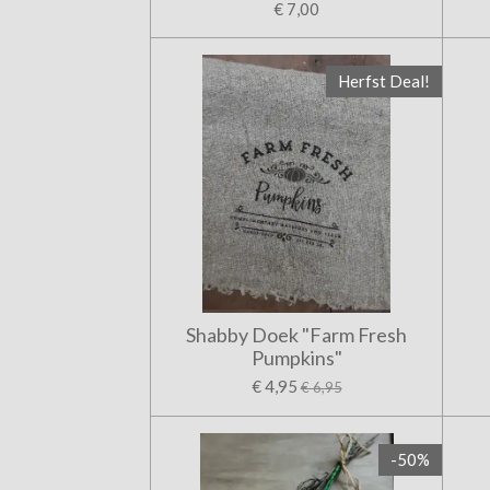
€ 7,00
Herfst Deal!
Shabby Doek "Farm Fresh
Pumpkins"
€ 4,95
€ 6,95
-50%