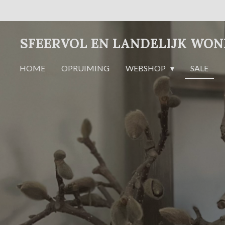
Ga
direct
naar
SFEERVOL EN LANDELIJK WO
de
hoofdinhoud
HOME
OPRUIMING
WEBSHOP
SALE