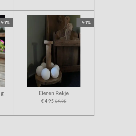
-50%
-50%
ig
Eieren Rekje
€ 4,95
€ 9,95