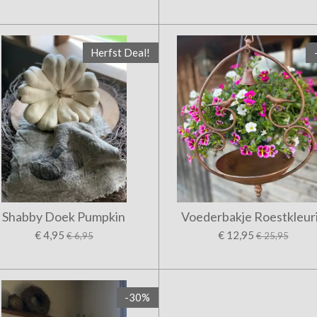
Herfst Deal!
Shabby Doek Pumpkin
Voederbakje Roestkleur
€ 4,95
€ 12,95
€ 6,95
€ 25,95
-30%