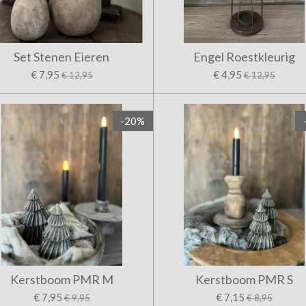
Set Stenen Eieren
Engel Roestkleurig
€ 7,95
€ 4,95
€ 12,95
€ 12,95
-20%
Kerstboom PMR M
Kerstboom PMR S
€ 7,95
€ 7,15
€ 9,95
€ 8,95