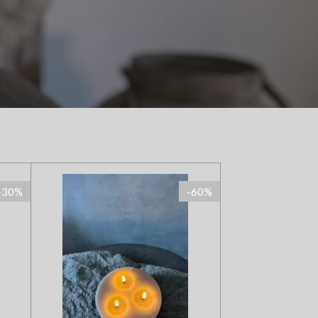
-30%
-60%