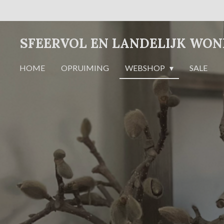
Ga
direct
naar
SFEERVOL EN LANDELIJK WO
de
hoofdinhoud
HOME
OPRUIMING
WEBSHOP
SALE