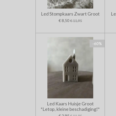
Led Stompkaars Zwart Groot
Le
€ 8,50
€ 11,95
-60%
Led Kaars Huisje Groot
*Letop, kleine beschadiging!*
€ 2,95
€ 11,95