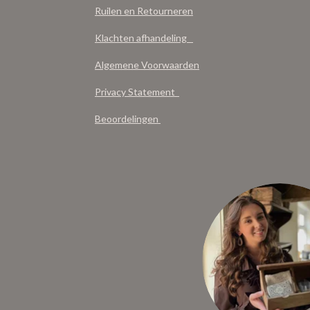
Ruilen en Retourneren
Klachten afhandeling
Algemene Voorwaarden
Privacy Statement
Beoordelingen