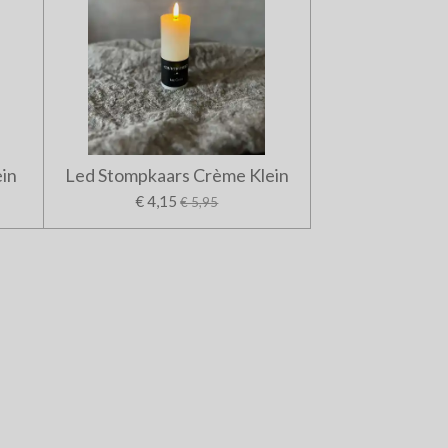
ein
Led Stompkaars Crème Klein
€ 4,15
€ 5,95