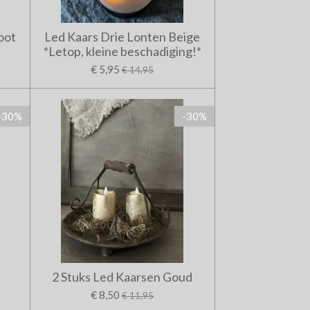
oot
Led Kaars Drie Lonten Beige
*Letop, kleine beschadiging!*
€ 5,95
€ 14,95
-30%
-30%
2 Stuks Led Kaarsen Goud
€ 8,50
€ 11,95