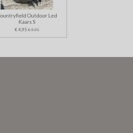
ountryfield Outdoor Led
Kaars S
€ 4,95
€ 9,95