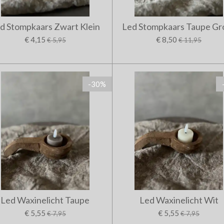
d Stompkaars Zwart Klein
Led Stompkaars Taupe Gr
€ 4,15
€ 8,50
€ 5,95
€ 11,95
-30%
Led Waxinelicht Taupe
Led Waxinelicht Wit
€ 5,55
€ 5,55
€ 7,95
€ 7,95