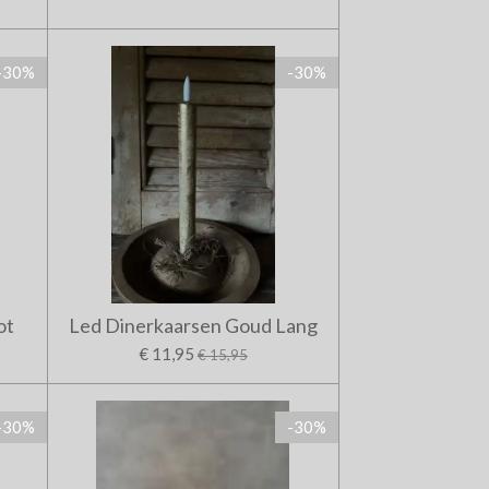
-30%
-30%
ot
Led Dinerkaarsen Goud Lang
€ 11,95
€ 15,95
-30%
-30%