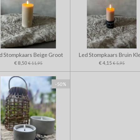
d Stompkaars Beige Groot
Led Stompkaars Bruin Kl
€ 8,50
€ 4,15
€ 11,95
€ 5,95
-50%