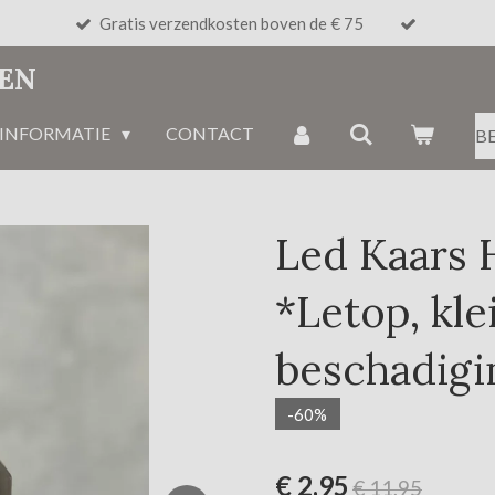
Gratis verzendkosten boven de € 75
NEN
INFORMATIE
CONTACT
B
Led Kaars 
*Letop, kle
beschadigi
-60%
€ 2,95
€ 11,95