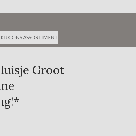
EKIJK ONS ASSORTIMENT
Huisje Groot
ine
ng!*