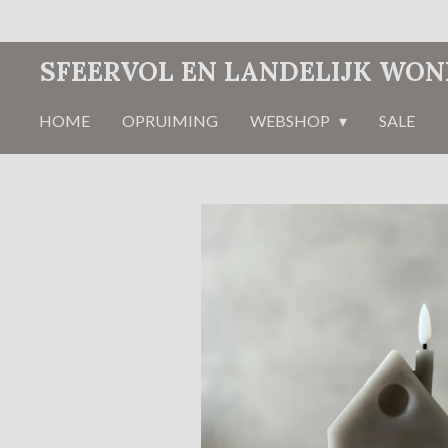
Ga
direct
SFEERVOL EN LANDELIJK WO
naar
de
HOME
OPRUIMING
WEBSHOP
SALE
hoofdinhoud