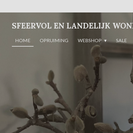
Ga
direct
naar
SFEERVOL EN LANDELIJK WO
de
hoofdinhoud
HOME
OPRUIMING
WEBSHOP
SALE