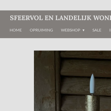
Ga
direct
SFEERVOL EN LANDELIJK WON
naar
de
HOME
OPRUIMING
WEBSHOP
SALE
hoofdinhoud