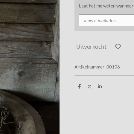
Laat het me weten wanneer d
Uitverkocht
Artikelnummer:
00106
D
D
S
e
e
h
l
e
a
e
l
r
n
e