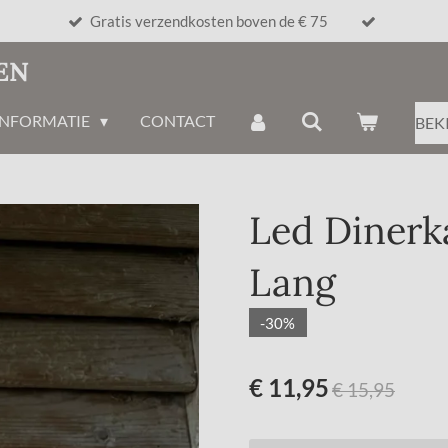
Gratis verzendkosten boven de € 75
EN
INFORMATIE
CONTACT
BEK
Led Dinerk
Lang
-30%
€ 11,95
€ 15,95