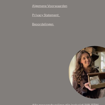
Algemene Voorwaarden
Privacy Statement
Beoordelingen
Alle genoemde prijzen zijn inclusief 21% BTW