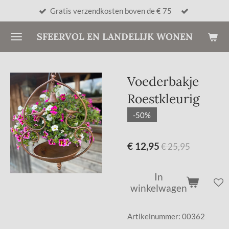
Gratis verzendkosten boven de € 75
Ga
direct
SFEERVOL EN LANDELIJK WONEN
naar
de
hoofdinhoud
Voederbakje
Roestkleurig
-50%
€ 12,95
€ 25,95
In
winkelwagen
Artikelnummer:
00362