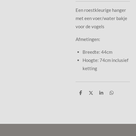
Een roestkleurige hanger
met een voer/water bakje
voor de vogels
Afmetingen:
Breedte: 44cm
Hoogte: 74cm inclusief
ketting
D
D
S
D
e
e
h
e
l
e
a
l
e
l
r
e
n
e
n