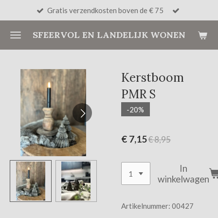
Gratis verzendkosten boven de € 75
Ga
direct
SFEERVOL EN LANDELIJK WONEN
naar
de
hoofdinhoud
Kerstboom
PMR S
-20%
€ 7,15
€ 8,95
In
winkelwagen
Artikelnummer:
00427