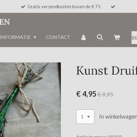
Gratis verzendkosten boven de € 75
NEN
INFORMATIE
CONTACT
B
Kunst Drui
€ 4,95
€ 9,95
In winkelwage
Artikelnummer:
00359