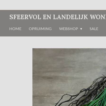
Ga
direct
SFEERVOL EN LANDELIJK WO
naar
de
HOME
OPRUIMING
WEBSHOP
SALE
hoofdinhoud