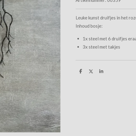
Leuke kunst druifjes in het ro
Inhoud bosje:
1x steel met 6 druifjes era
3x steel met takjes
D
D
S
e
e
h
l
e
a
e
l
r
n
e