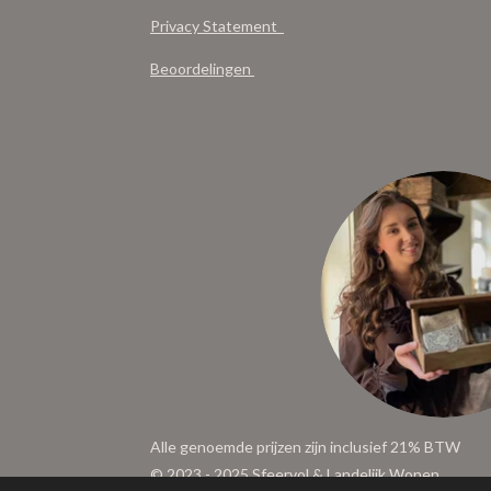
Privacy Statement
Beoordelingen
Alle genoemde prijzen zijn inclusief 21% BTW
© 2023 - 2025 Sfeervol & Landelijk Wonen