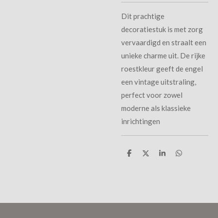
Dit prachtige
decoratiestuk is met zorg
vervaardigd en straalt een
unieke charme uit. De rijke
roestkleur geeft de engel
een vintage uitstraling,
perfect voor zowel
moderne als klassieke
inrichtingen
D
D
S
D
e
e
h
e
l
e
a
l
e
l
r
e
n
e
n