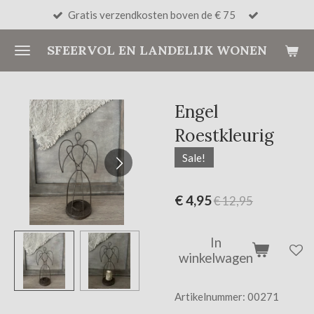
Gratis verzendkosten boven de € 75
Ga
direct
SFEERVOL EN LANDELIJK WONEN
naar
de
hoofdinhoud
Engel
Roestkleurig
Sale!
€ 4,95
€ 12,95
In
winkelwagen
Artikelnummer:
00271