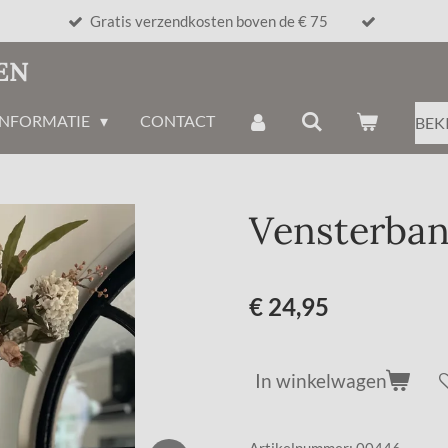
Gratis verzendkosten boven de € 75
EN
INFORMATIE
CONTACT
BEK
Vensterban
€ 24,95
In winkelwagen
Artikelnummer:
00446