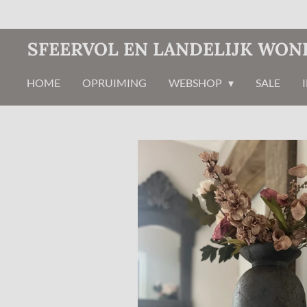
Ga
direct
SFEERVOL EN LANDELIJK WON
naar
de
HOME
OPRUIMING
WEBSHOP
SALE
hoofdinhoud