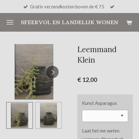
Gratis verzendkosten boven de € 75
Ga
direct
SFEERVOL EN LANDELIJK WONEN
naar
de
hoofdinhoud
Leemmand
Klein
€ 12,00
Kunst Asparagus
Laat het me weten
wanneer dit product