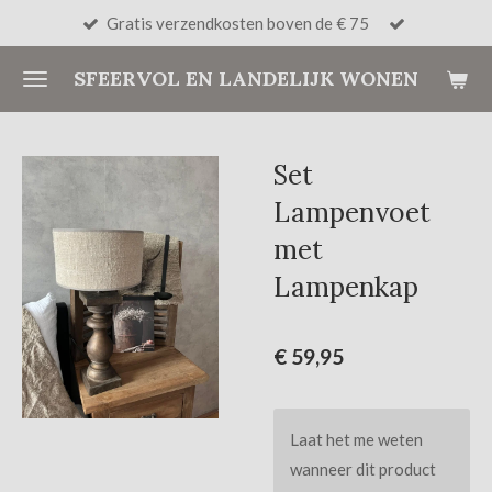
Gratis verzendkosten boven de € 75
Ga
direct
SFEERVOL EN LANDELIJK WONEN
naar
de
hoofdinhoud
Set
Lampenvoet
met
Lampenkap
€ 59,95
Laat het me weten
wanneer dit product