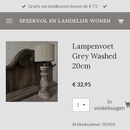
Gratis verzendkosten boven de € 75
Ga
direct
SFEERVOL EN LANDELIJK WONEN
naar
de
hoofdinhoud
Lampenvoet
Grey Washed
20cm
€ 32,95
In
winkelwagen
Artikelnummer:
00405