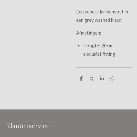
Een sobere lampenvoet in
een grey washed kleur.
Afmetingen:
Hoogte: 20cm
exclusief fitting
D
D
S
D
e
e
h
e
l
e
a
l
e
l
r
e
n
e
n
Klantenservice