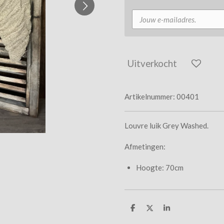
Uitverkocht
Artikelnummer:
00401
Louvre luik Grey Washed.
Afmetingen:
Hoogte: 70cm
D
D
S
e
e
h