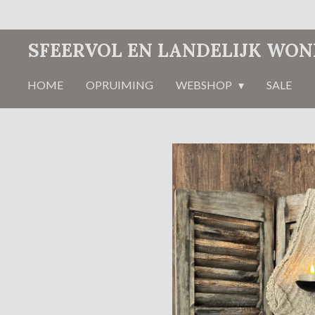
Ga
direct
SFEERVOL EN LANDELIJK WO
naar
de
HOME
OPRUIMING
WEBSHOP
SALE
hoofdinhoud