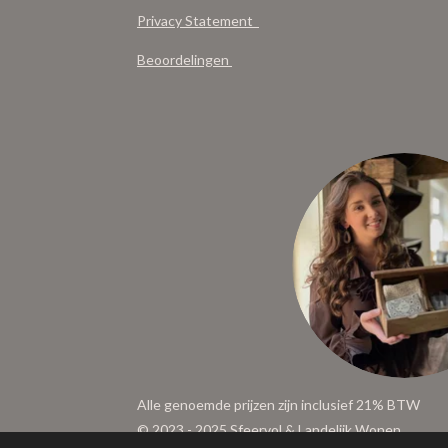
Privacy Statement
Beoordelingen
Alle genoemde prijzen zijn inclusief 21% BTW
© 2023 - 2025 Sfeervol & Landelijk Wonen