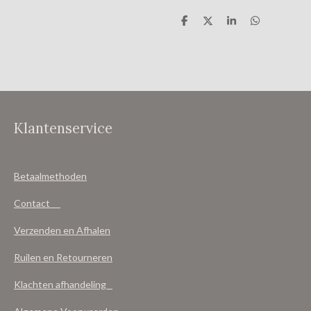
D
D
S
D
e
e
h
e
l
e
a
l
e
l
r
e
n
e
n
Klantenservice
Betaalmethoden
Contact
Verzenden en Afhalen
Ruilen en Retourneren
Klachten afhandeling