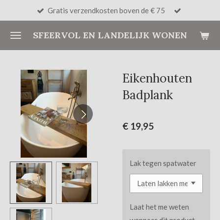
Gratis verzendkosten boven de € 75
Ga
direct
SFEERVOL EN LANDELIJK WONEN
naar
de
hoofdinhoud
Eikenhouten
Badplank
€ 19,95
Lak tegen spatwater
Laat het me weten
wanneer dit product