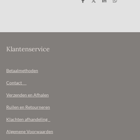
D
D
S
D
e
e
h
e
l
e
a
l
e
l
r
e
n
e
n
Klantenservice
Betaalmethoden
Contact
Verzenden en Afhalen
Ruilen en Retourneren
Klachten afhandeling
Algemene Voorwaarden