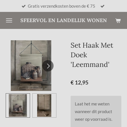
Gratis verzendkosten boven de € 75
Ga
direct
SFEERVOL EN LANDELIJK WONEN
naar
de
hoofdinhoud
Set Haak Met
Doek
'Leemmand'
€ 12,95
Laat het me weten
wanneer dit product
weer op voorraad is.