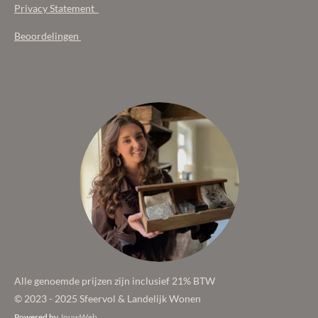
Privacy Statement
Beoordelingen
Alle genoemde prijzen zijn inclusief 21% BTW
© 2023 - 2025 Sfeervol & Landelijk Wonen
Powered by
JouwWeb