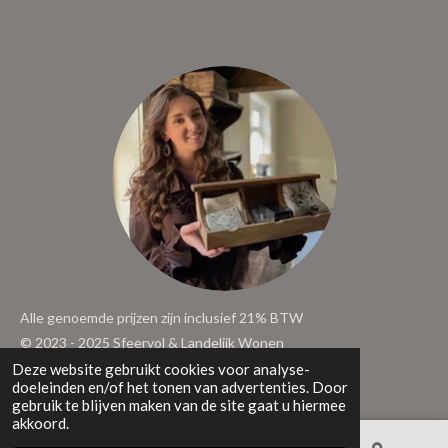
Alle genoemde prijzen zijn inclusief 21% BTW
© 2023 - 2025 Sfeervol & Landelijk Wonen
Deze website gebruikt cookies voor analyse-
Powered by
JouwWeb
doeleinden en/of het tonen van advertenties. Door
gebruik te blijven maken van de site gaat u hiermee
akkoord.