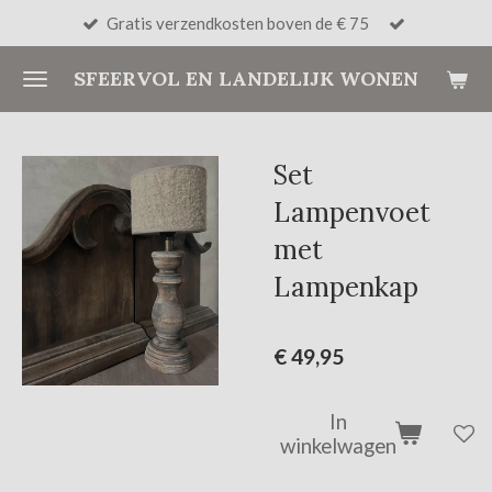
Gratis verzendkosten boven de € 75
Ga
direct
SFEERVOL EN LANDELIJK WONEN
naar
de
hoofdinhoud
Set
Lampenvoet
met
Lampenkap
€ 49,95
In
winkelwagen