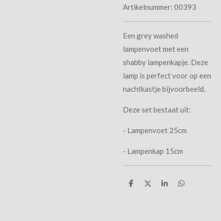
Artikelnummer:
00393
Een grey washed
lampenvoet met een
shabby lampenkapje. Deze
lamp is perfect voor op een
nachtkastje bijvoorbeeld.
Deze set bestaat uit:
- Lampenvoet 25cm
- Lampenkap 15cm
D
D
S
D
e
e
h
e
l
e
a
l
e
l
r
e
n
e
n