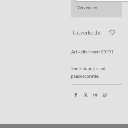
Verzenden
Uitverkocht
Artikelnummer:
00391
Een leuk potje met
paasdecoratie.
D
D
S
D
e
e
h
e
l
e
a
l
e
l
r
e
n
e
n