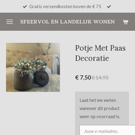
Gratis verzendkosten boven de € 75
Ga
direct
SFEERVOL EN LANDELIJK WONEN
naar
de
hoofdinhoud
Potje Met Paas
Decoratie
€ 7,50
€ 14,95
Laat het me weten
wanneer dit product
weer op voorraad is.