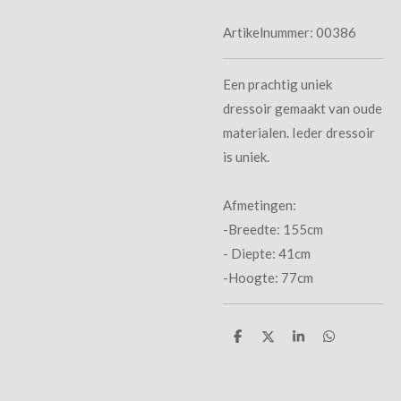
Artikelnummer:
00386
Een prachtig uniek
dressoir gemaakt van oude
materialen. Ieder dressoir
is uniek.
Afmetingen:
-Breedte: 155cm
- Diepte: 41cm
-Hoogte: 77cm
D
D
S
D
e
e
h
e
l
e
a
l
e
l
r
e
n
e
n