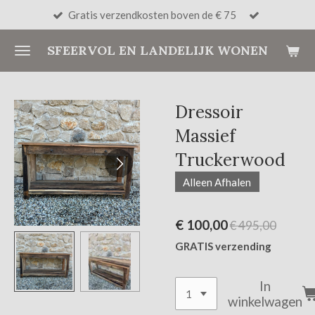
Gratis verzendkosten boven de € 75
Ga
direct
SFEERVOL EN LANDELIJK WONEN
naar
de
hoofdinhoud
Dressoir
Massief
Truckerwood
Alleen Afhalen
€ 100,00
€ 495,00
GRATIS verzending
In
winkelwagen