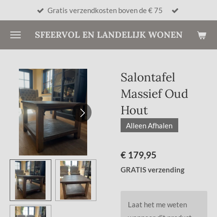
Gratis verzendkosten boven de € 75
Ga
direct
SFEERVOL EN LANDELIJK WONEN
naar
de
hoofdinhoud
Salontafel
Massief Oud
Hout
Alleen Afhalen
€ 179,95
GRATIS verzending
Laat het me weten