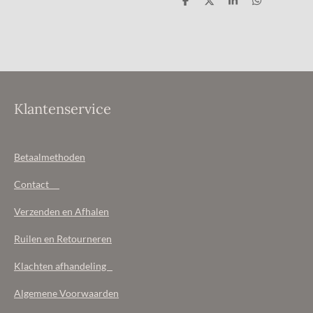
D
D
S
D
e
e
h
e
l
e
a
l
e
l
r
e
n
e
n
Klantenservice
Betaalmethoden
Contact
Verzenden en Afhalen
Ruilen en Retourneren
Klachten afhandeling
Algemene Voorwaarden