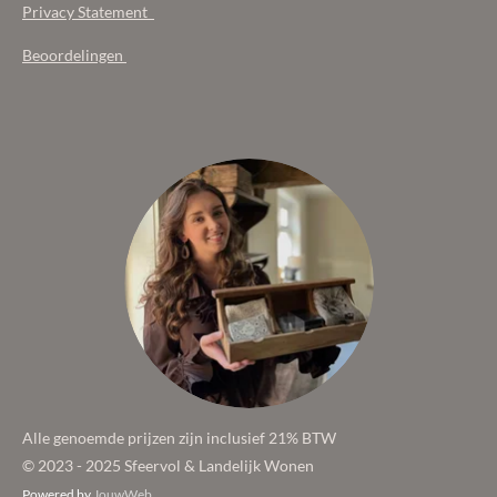
Privacy Statement
Beoordelingen
Alle genoemde prijzen zijn inclusief 21% BTW
© 2023 - 2025 Sfeervol & Landelijk Wonen
Powered by
JouwWeb