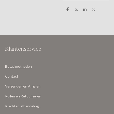
D
D
S
D
e
e
h
e
l
e
a
l
e
l
r
e
n
e
n
Klantenservice
Betaalmethoden
Contact
Verzenden en Afhalen
Ruilen en Retourneren
Klachten afhandeling