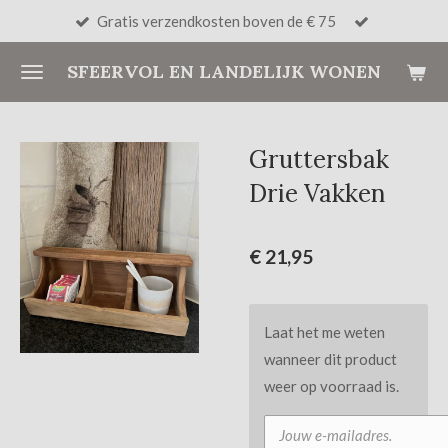
Gratis verzendkosten boven de € 75
Ga
direct
SFEERVOL EN LANDELIJK WONEN
naar
de
hoofdinhoud
Gruttersbak
Drie Vakken
€ 21,95
Laat het me weten
wanneer dit product
weer op voorraad is.