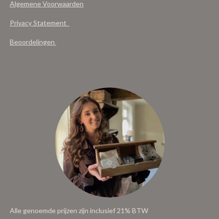
Algemene Voorwaarden
Privacy Statement
Beoordelingen
Alle genoemde prijzen zijn inclusief 21% BTW