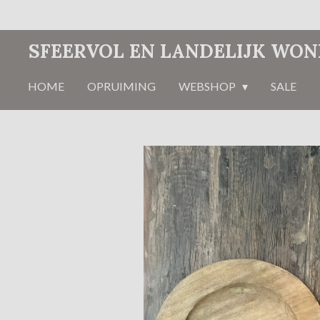
Ga
direct
SFEERVOL EN LANDELIJK WO
naar
de
HOME
OPRUIMING
WEBSHOP
SALE
hoofdinhoud