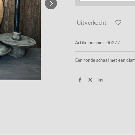
Uitverkocht
Artikelnummer:
00377
Een ronde schaal met een dia
D
D
S
e
e
h
l
e
a
e
l
r
n
e