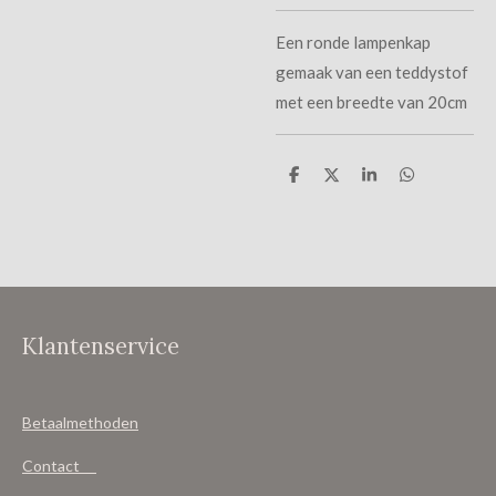
Een ronde lampenkap
gemaak van een teddystof
met een breedte van 20cm
D
D
S
D
e
e
h
e
l
e
a
l
e
l
r
e
n
e
n
Klantenservice
Betaalmethoden
Contact