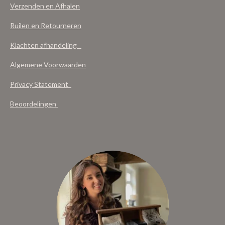
Verzenden en Afhalen
Ruilen en Retourneren
Klachten afhandeling
Algemene Voorwaarden
Privacy Statement
Beoordelingen