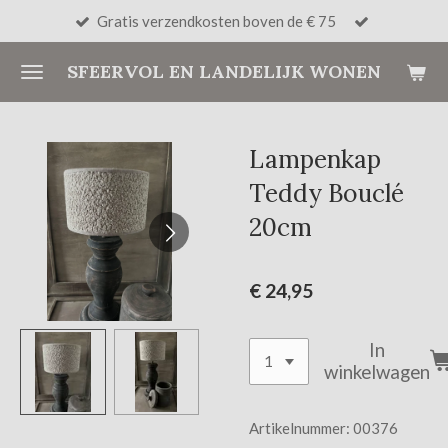
Gratis verzendkosten boven de € 75
Ga
direct
SFEERVOL EN LANDELIJK WONEN
naar
de
hoofdinhoud
Lampenkap
Teddy Bouclé
20cm
€ 24,95
In
winkelwagen
Artikelnummer:
00376