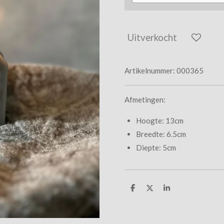
Uitverkocht
Artikelnummer:
000365
Afmetingen:
Hoogte: 13cm
Breedte: 6.5cm
Diepte: 5cm
D
D
S
e
e
h
l
e
a
e
l
r
n
e