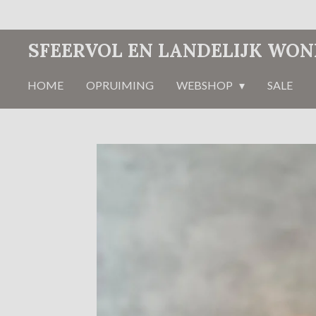
Ga
direct
SFEERVOL EN LANDELIJK WO
naar
de
HOME
OPRUIMING
WEBSHOP
SALE
hoofdinhoud