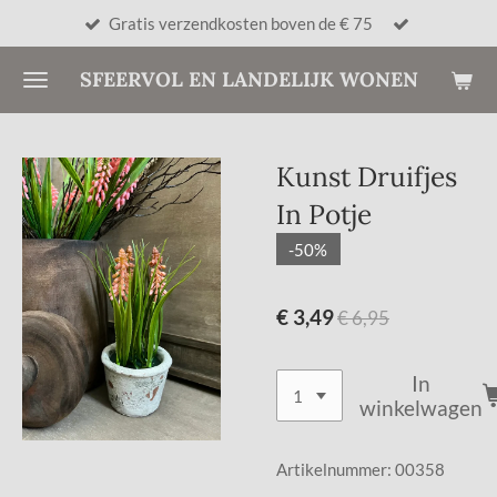
Gratis verzendkosten boven de € 75
Ga
direct
SFEERVOL EN LANDELIJK WONEN
naar
de
hoofdinhoud
Kunst Druifjes
In Potje
-50%
€ 3,49
€ 6,95
In
winkelwagen
Artikelnummer:
00358