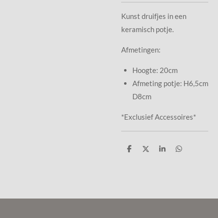
Kunst druifjes in een
keramisch potje.
Afmetingen:
Hoogte: 20cm
Afmeting potje: H6,5cm
D8cm
*Exclusief Accessoires*
D
D
S
D
e
e
h
e
l
e
a
l
e
l
r
e
n
e
n