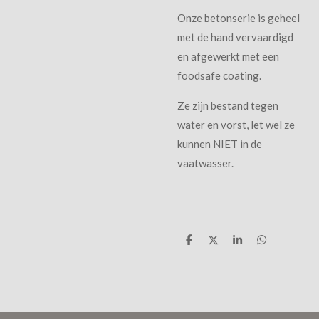
Onze betonserie is geheel
met de hand vervaardigd
en afgewerkt met een
foodsafe coating.
Ze zijn bestand tegen
water en vorst, let wel ze
kunnen NIET in de
vaatwasser.
D
D
S
D
e
e
h
e
l
e
a
l
e
l
r
e
n
e
n