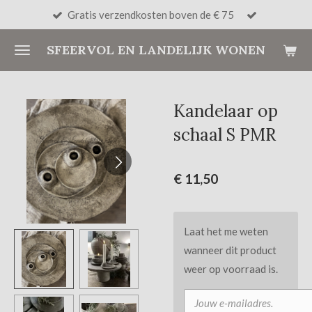
Gratis verzendkosten boven de € 75
Ga
direct
SFEERVOL EN LANDELIJK WONEN
naar
de
hoofdinhoud
Kandelaar op
schaal S PMR
€ 11,50
Laat het me weten
wanneer dit product
weer op voorraad is.