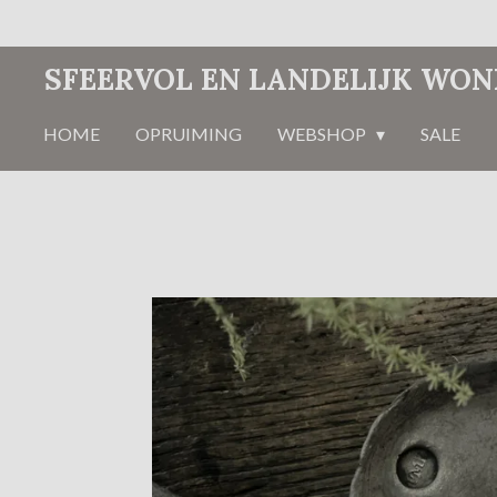
Ga
direct
SFEERVOL EN LANDELIJK WO
naar
de
HOME
OPRUIMING
WEBSHOP
SALE
hoofdinhoud