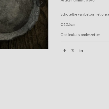
Schoteltje van beton met orga
Ø13,5cm
Ook leuk als onderzetter
D
D
S
e
e
h
l
e
a
e
l
r
n
e