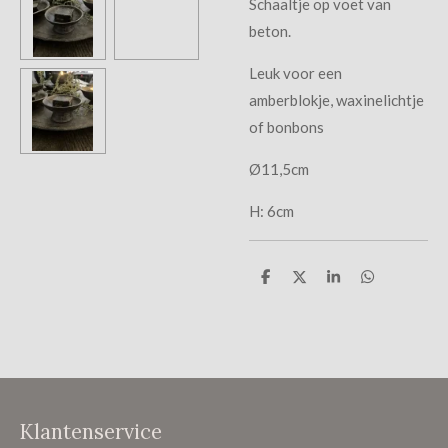
Schaaltje op voet van
beton.
Leuk voor een
amberblokje, waxinelichtje
of bonbons
Ø11,5cm
H: 6cm
D
D
S
D
e
e
h
e
l
e
a
l
e
l
r
e
n
e
n
Klantenservice