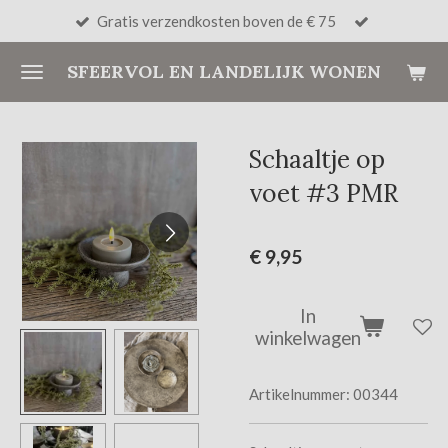
Gratis verzendkosten boven de € 75
Ga
direct
SFEERVOL EN LANDELIJK WONEN
naar
de
hoofdinhoud
Schaaltje op
voet #3 PMR
€ 9,95
In
winkelwagen
Artikelnummer:
00344