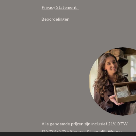
Privacy Statement
Beoordelingen
Alle genoemde prijzen zijn inclusief 21% BTW
© 2023 - 2025 Sfeervol & Landelijk Wonen