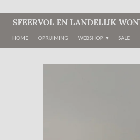
Ga
direct
SFEERVOL EN LANDELIJK WO
naar
de
HOME
OPRUIMING
WEBSHOP
SALE
hoofdinhoud