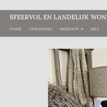
Ga
direct
SFEERVOL EN LANDELIJK WO
naar
de
HOME
OPRUIMING
WEBSHOP
SALE
hoofdinhoud