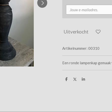
Uitverkocht
Artikelnummer:
00310
Een ronde lampenkap gemaak 
D
D
S
e
e
h
l
e
a
e
l
r
n
e