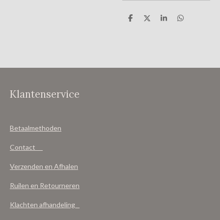
D
D
S
D
e
e
h
e
l
e
a
l
e
l
r
e
n
e
n
Klantenservice
Betaalmethoden
Contact
Verzenden en Afhalen
Ruilen en Retourneren
Klachten afhandeling