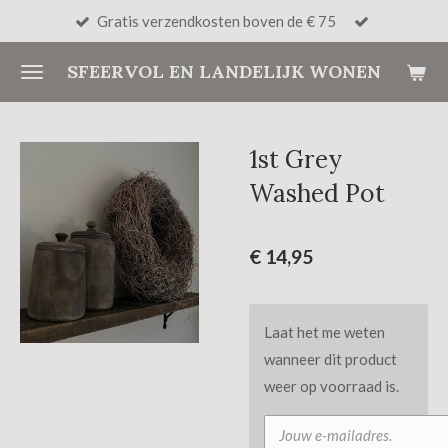
Gratis verzendkosten boven de € 75
Ga
direct
SFEERVOL EN LANDELIJK WONEN
naar
de
hoofdinhoud
1st Grey
Washed Pot
€ 14,95
Laat het me weten
wanneer dit product
weer op voorraad is.