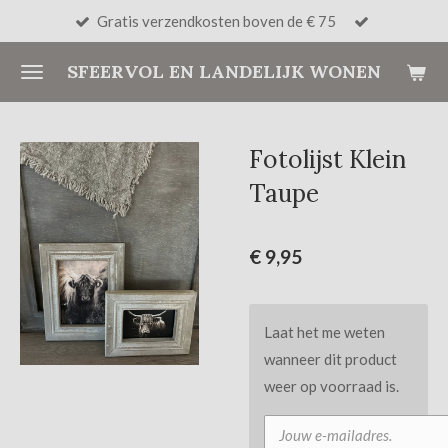
Gratis verzendkosten boven de € 75
Ga
direct
SFEERVOL EN LANDELIJK WONEN
naar
de
hoofdinhoud
Fotolijst Klein
Taupe
€ 9,95
Laat het me weten
wanneer dit product
weer op voorraad is.