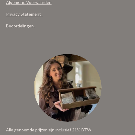
Algemene Voorwaarden
Privacy Statement
Beoordelingen
Alle genoemde prijzen zijn inclusief 21% BTW