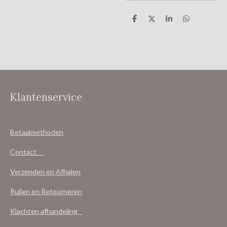
D
D
S
D
e
e
h
e
l
e
a
l
e
l
r
e
n
e
n
Klantenservice
Betaalmethoden
Contact
Verzenden en Afhalen
Ruilen en Retourneren
Klachten afhandeling