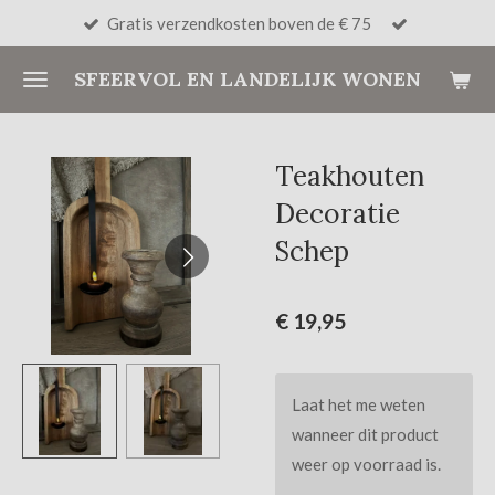
Gratis verzendkosten boven de € 75
Ga
direct
SFEERVOL EN LANDELIJK WONEN
naar
de
hoofdinhoud
Teakhouten
Decoratie
Schep
€ 19,95
Laat het me weten
wanneer dit product
weer op voorraad is.