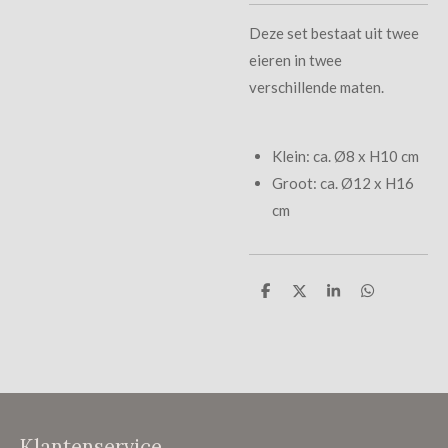
Deze set bestaat uit twee
eieren in twee
verschillende maten.
Klein: ca. Ø8 x H10 cm
Groot: ca. Ø12 x H16
cm
D
D
S
D
e
e
h
e
l
e
a
l
e
l
r
e
n
e
n
Klantenservice