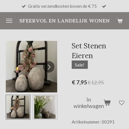
Gratis verzendkosten boven de € 75
Ga
direct
SFEERVOL EN LANDELIJK WONEN
naar
de
hoofdinhoud
Set Stenen
Eieren
Sale!
€ 7,95
€ 12,95
In
winkelwagen
Artikelnummer:
00291