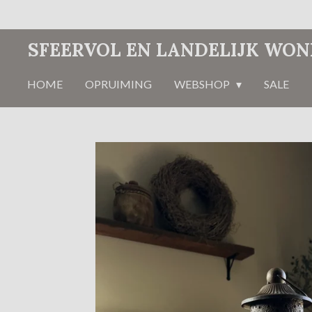
Ga
direct
SFEERVOL EN LANDELIJK WO
naar
de
HOME
OPRUIMING
WEBSHOP
SALE
hoofdinhoud