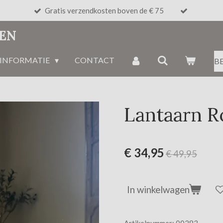
Gratis verzendkosten boven de € 75
NEN
INFORMATIE
CONTACT
B
Lantaarn R
€ 34,95
€ 49,95
In winkelwagen
Artikelnummer:
00283