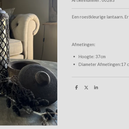
Een roestkleurige lantaarn. Er
Afmetingen:
Hoogte: 37cm
Diameter
Afmetingen:17 
D
D
S
e
e
h
l
e
a
e
l
r
n
e