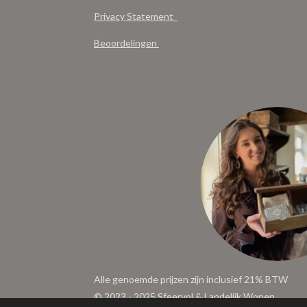
Privacy Statement
Beoordelingen
Alle genoemde prijzen zijn inclusief 21% BTW
© 2023 - 2025 Sfeervol & Landelijk Wonen