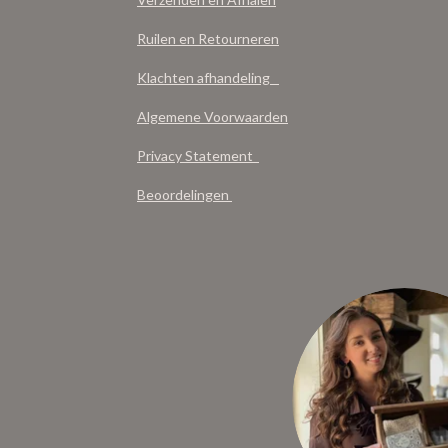
Ruilen en Retourneren
Klachten afhandeling
Algemene Voorwaarden
Privacy Statement
Beoordelingen