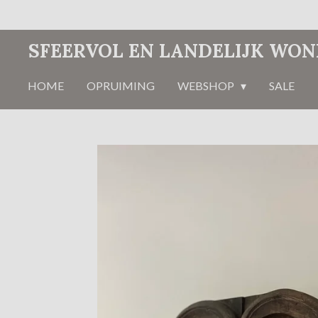
Ga
direct
SFEERVOL EN LANDELIJK WO
naar
de
HOME
OPRUIMING
WEBSHOP
SALE
hoofdinhoud