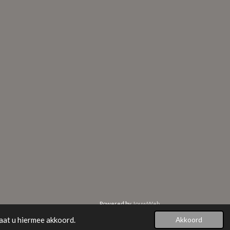
Powered by
JouwWeb
aat u hiermee akkoord.
Akkoord