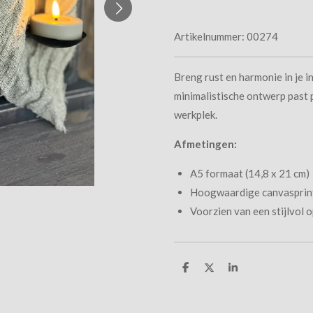
Artikelnummer:
00274
Breng rust en harmonie in je i
minimalistische ontwerp past 
werkplek.
Afmetingen:
A5 formaat (14,8 x 21 cm)
Hoogwaardige canvasprin
Voorzien van een stijlvol
D
D
S
e
e
h
l
e
a
e
l
r