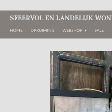
Ga
direct
SFEERVOL EN LANDELIJK WO
naar
de
HOME
OPRUIMING
WEBSHOP
SALE
hoofdinhoud