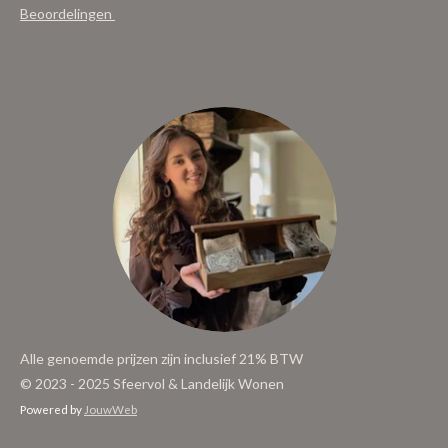
Beoordelingen
Alle genoemde prijzen zijn inclusief 21% BTW
© 2023 - 2025 Sfeervol & Landelijk Wonen
Powered by
JouwWeb