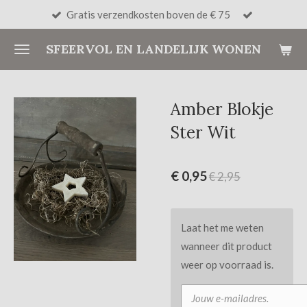
Gratis verzendkosten boven de € 75
Ga
direct
SFEERVOL EN LANDELIJK WONEN
naar
de
hoofdinhoud
Amber Blokje
Ster Wit
€ 0,95
€ 2,95
Laat het me weten
wanneer dit product
weer op voorraad is.