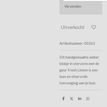
Verzenden
Uitverkocht
Artikelnummer:
00265
Dit handgemaakte amber
blokje in stervorm met de
geur Fresh Linnen
is een
luxe en sfeervolle
toevoeging aan je huis.
D
D
S
D
e
e
h
e
l
e
a
l