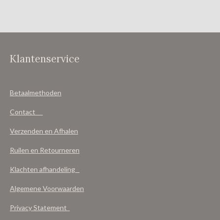
e
l
r
e
n
e
n
Klantenservice
Betaalmethoden
Contact
Verzenden en Afhalen
Ruilen en Retourneren
Klachten afhandeling
Algemene Voorwaarden
Privacy Statement