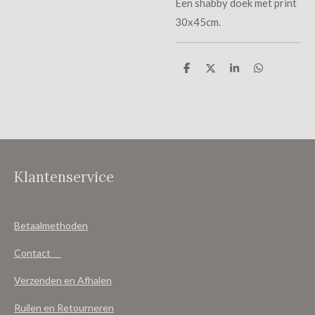
Een shabby doek met print
30x45cm.
D
D
S
D
e
e
h
e
l
e
a
l
e
l
r
e
n
e
n
Klantenservice
Betaalmethoden
Contact
Verzenden en Afhalen
Ruilen en Retourneren