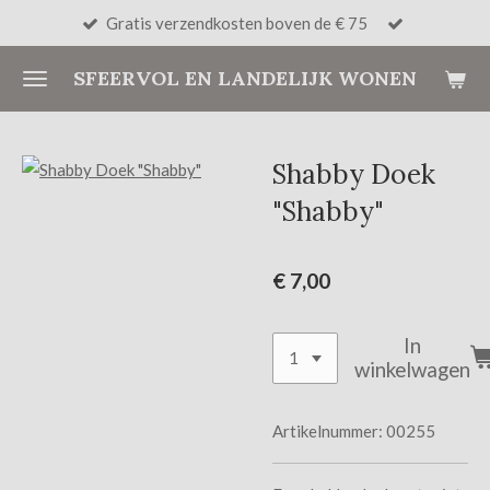
Gratis verzendkosten boven de € 75
Ga
direct
SFEERVOL EN LANDELIJK WONEN
naar
de
hoofdinhoud
Shabby Doek
"Shabby"
€ 7,00
In
winkelwagen
Artikelnummer:
00255