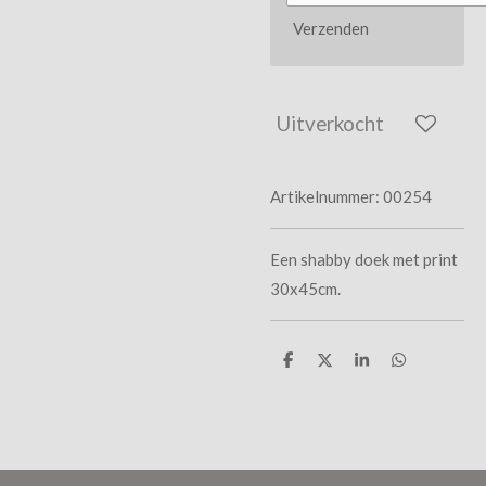
Verzenden
Uitverkocht
Artikelnummer:
00254
Een shabby doek met print
30x45cm.
D
D
S
D
e
e
h
e
l
e
a
l
e
l
r
e
n
e
n