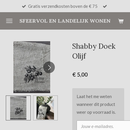
Gratis verzendkosten boven de € 75
Ga
direct
SFEERVOL EN LANDELIJK WONEN
naar
de
hoofdinhoud
Shabby Doek
Olijf
€ 5,00
Laat het me weten
wanneer dit product
weer op voorraad is.