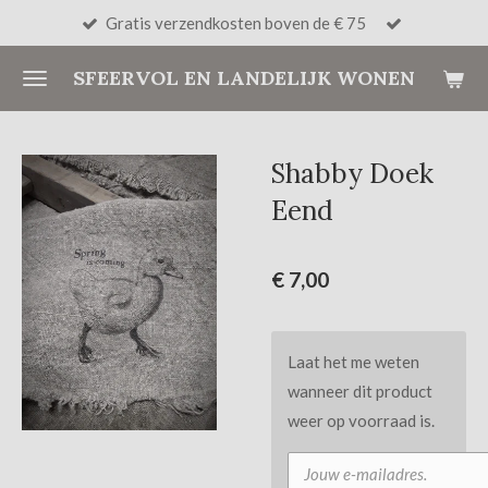
Gratis verzendkosten boven de € 75
Ga
direct
SFEERVOL EN LANDELIJK WONEN
naar
de
hoofdinhoud
Shabby Doek
Eend
€ 7,00
Laat het me weten
wanneer dit product
weer op voorraad is.