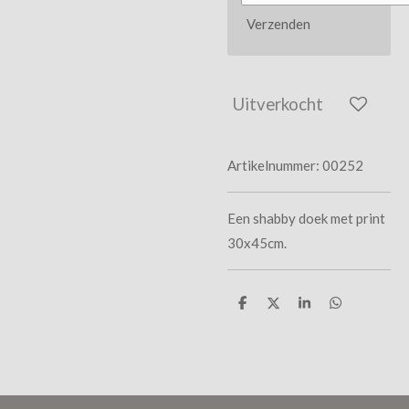
Verzenden
Uitverkocht
Artikelnummer:
00252
Een shabby doek met print
30x45cm.
D
D
S
D
e
e
h
e
l
e
a
l
e
l
r
e
n
e
n