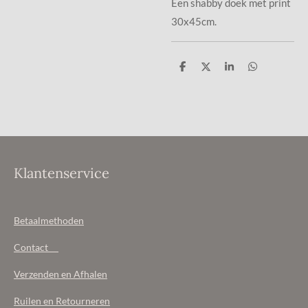
Een shabby doek met print
30x45cm.
D
D
S
D
e
e
h
e
l
e
a
l
e
l
r
e
n
e
n
Klantenservice
Betaalmethoden
Contact
Verzenden en Afhalen
Ruilen en Retourneren