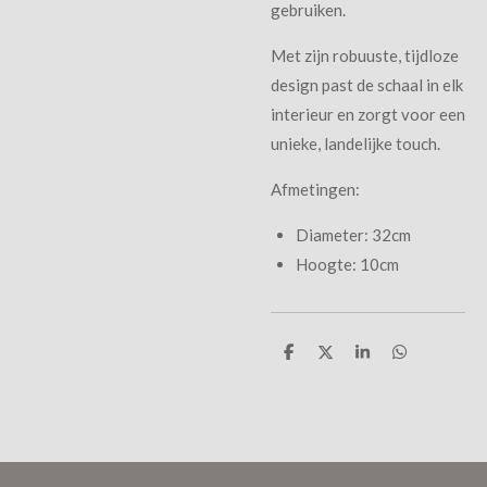
gebruiken.
Met zijn robuuste, tijdloze
design past de schaal in elk
interieur en zorgt voor een
unieke, landelijke touch.
Afmetingen:
Diameter: 32cm
Hoogte: 10cm
D
D
S
D
e
e
h
e
l
e
a
l
e
l
r
e
n
e
n