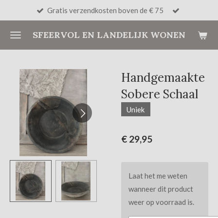
Gratis verzendkosten boven de € 75
Ga
direct
SFEERVOL EN LANDELIJK WONEN
naar
de
hoofdinhoud
Handgemaakte
Sobere Schaal
Uniek
€ 29,95
Laat het me weten
wanneer dit product
weer op voorraad is.