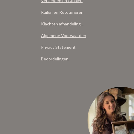
Verzenden en Afhalen
Ruilen en Retourneren
Klachten afhandeling
Algemene Voorwaarden
Privacy Statement
Beoordelingen