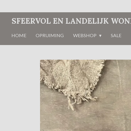
Ga
direct
SFEERVOL EN LANDELIJK WO
naar
de
HOME
OPRUIMING
WEBSHOP
SALE
hoofdinhoud