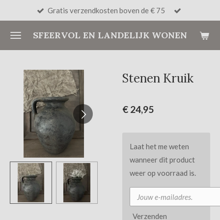
Gratis verzendkosten boven de € 75
Ga
direct
SFEERVOL EN LANDELIJK WONEN
naar
de
hoofdinhoud
Stenen Kruik
€ 24,95
Laat het me weten
wanneer dit product
weer op voorraad is.
Verzenden