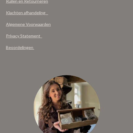
Ruilen en Retourneren
Klachten afhandeling
Algemene Voorwaarden
Privacy Statement
Beoordelingen