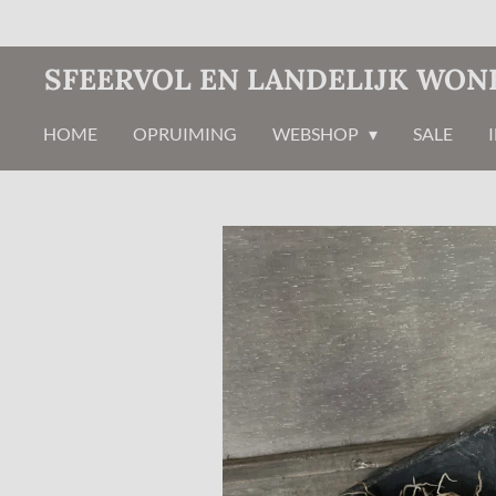
Ga
direct
SFEERVOL EN LANDELIJK WON
naar
de
HOME
OPRUIMING
WEBSHOP
SALE
hoofdinhoud