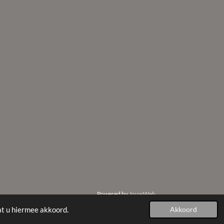
Powered by
JouwWeb
at u hiermee akkoord.
Akkoord