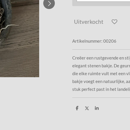
Uitverkocht
Artikelnummer:
00206
Creëer een rustgevende en stij
elegant stenen bakje. De geur
die elke ruimte vult met een v
bakje voegt een natuurlijke, a
stuk perfect past in het landeli
D
D
S
e
e
h
l
e
a
e
l
r
n
e