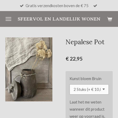
Gratis verzendkosten boven de € 75
Ga
direct
SFEERVOL EN LANDELIJK WONEN
naar
de
hoofdinhoud
Nepalese Pot
€ 22,95
Kunst bloem Bruin
Laat het me weten
wanneer dit product
weer op voorraad is.