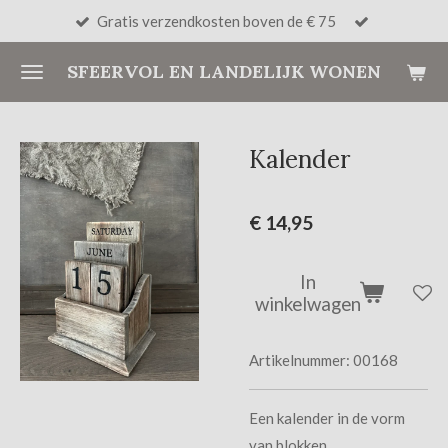
Gratis verzendkosten boven de € 75
Ga
direct
SFEERVOL EN LANDELIJK WONEN
naar
de
hoofdinhoud
Kalender
€ 14,95
In
winkelwagen
Artikelnummer:
00168
Een kalender in de vorm
van blokken.