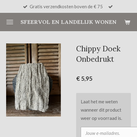
Gratis verzendkosten boven de € 75
Ga
direct
SFEERVOL EN LANDELIJK WONEN
naar
de
hoofdinhoud
Chippy Doek
Onbedrukt
€ 5,95
Laat het me weten
wanneer dit product
weer op voorraad is.