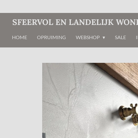
Ga
direct
SFEERVOL EN LANDELIJK WON
naar
de
HOME
OPRUIMING
WEBSHOP
SALE
hoofdinhoud