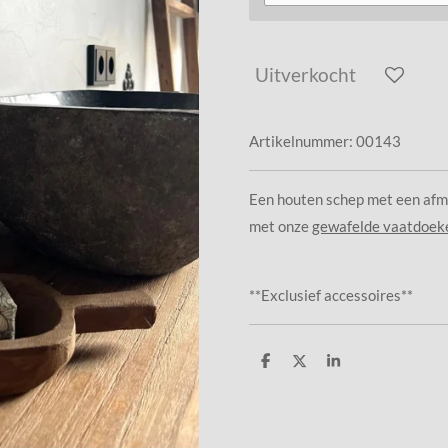
Uitverkocht
Artikelnummer:
00143
Een houten schep met een afm
met onze
gewafelde vaatdoek
**Exclusief accessoires**
D
D
S
e
e
h
l
e
a
e
l
r
n
e