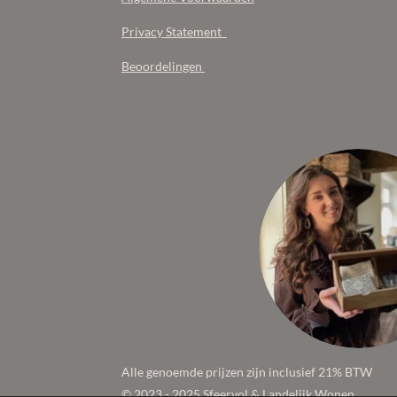
Privacy Statement
Beoordelingen
Alle genoemde prijzen zijn inclusief 21% BTW
© 2023 - 2025 Sfeervol & Landelijk Wonen