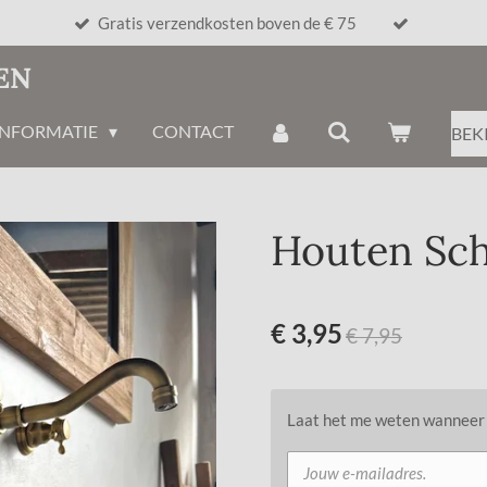
Gratis verzendkosten boven de € 75
EN
INFORMATIE
CONTACT
BEK
Houten Sch
€ 3,95
€ 7,95
Laat het me weten wanneer d